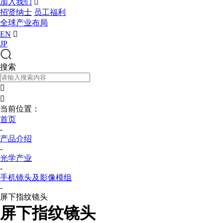
加入我们

招贤纳士
员工福利
全球产业布局
EN

JP
搜索


当前位置：
首页
-
产品介绍
-
光学产业
-
手机镜头及影像模组
-
屏下指纹镜头
屏下指纹镜头