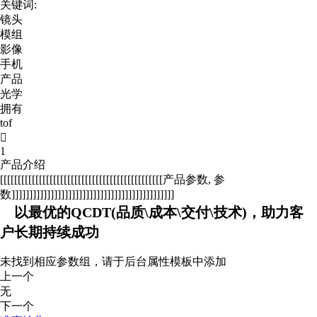
关键词:
镜头
模组
影像
手机
产品
光学
拥有
tof

1
产品介绍
[[[[[[[[[[[[[[[[[[[[[[[[[[[[[[[[[[[[[[[[[[[[[[产品参数, 参
数]]]]]]]]]]]]]]]]]]]]]]]]]]]]]]]]]]]]]]]]]]]]]]
以最优的QCDT(品质\成本\交付\技术)，助力客
户长期持续成功
未找到相应参数组，请于后台属性模板中添加
上一个
无
下一个