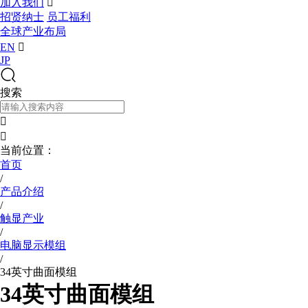
加入我们

招贤纳士
员工福利
全球产业布局
EN

JP
搜索


当前位置：
首页
/
产品介绍
/
触显产业
/
电脑显示模组
/
34英寸曲面模组
34英寸曲面模组