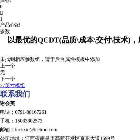
库存:
0

1
产品介绍
参数
以最优的QCDT(品质\成本\交付\技术)
未找到相应参数组，请于后台属性模板中添加
上一个
无
下一个
27英寸模组
联系我们
谢会英
电话：0791-88167261
手机：15083802573
邮箱：lucyxie@lcetron.com
公司地址：江西省南昌市高新开发区京东大道1699号