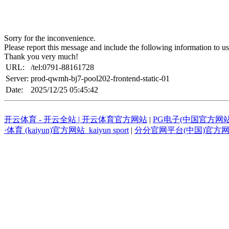
Sorry for the inconvenience.
Please report this message and include the following information to us
Thank you very much!
URL:
/tel:0791-88161728
Server:
prod-qwmh-bj7-pool202-frontend-static-01
Date:
2025/12/25 05:45:42
开云体育 - 开云全站 | 开云体育官方网站
|
PG电子(中国官方网站
·体育 (kaiyun)官方网站_kaiyun sport
|
分分官网平台(中国)官方网站