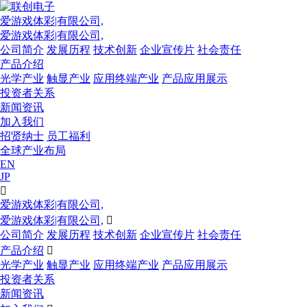
爱游戏体彩|有限公司,
爱游戏体彩|有限公司,
公司简介
发展历程
技术创新
企业宣传片
社会责任
产品介绍
光学产业
触显产业
应用终端产业
产品应用展示
投资者关系
新闻资讯
加入我们
招贤纳士
员工福利
全球产业布局
EN
JP

爱游戏体彩|有限公司,
爱游戏体彩|有限公司,

公司简介
发展历程
技术创新
企业宣传片
社会责任
产品介绍

光学产业
触显产业
应用终端产业
产品应用展示
投资者关系
新闻资讯