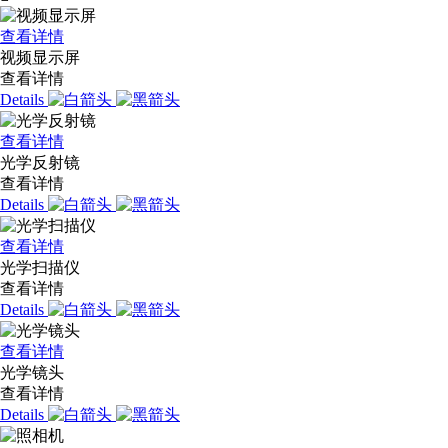
查看详情
视频显示屏
查看详情
Details
查看详情
光学反射镜
查看详情
Details
查看详情
光学扫描仪
查看详情
Details
查看详情
光学镜头
查看详情
Details